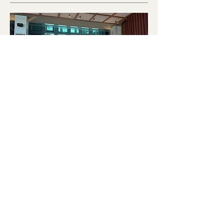
Speeddating Bern / Alter 50
- 65
Mi., 30. Sept.
Mehr Infos
Info + Anmeldung