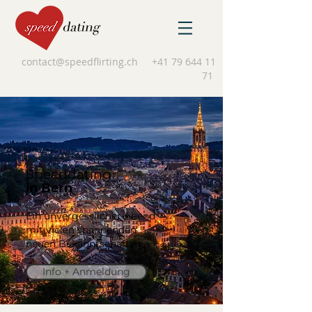
contact@speedflirting.ch
+41 79 644 11
71
Speeddating
in Bern
Ein unvergesslicher Abend
mit vielen spannenden
neuen Bekanntschaften.
Info + Anmeldung