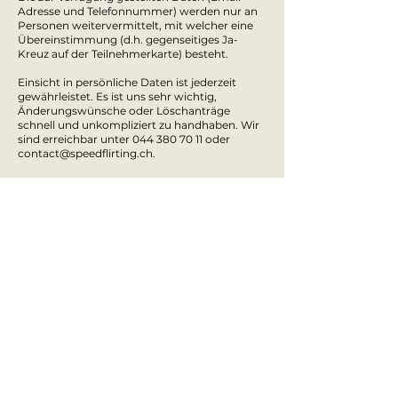
Adresse und Telefonnummer) werden nur an
Personen weitervermittelt, mit welcher eine
Übereinstimmung (d.h. gegenseitiges Ja-
Kreuz auf der Teilnehmerkarte) besteht.
Einsicht in persönliche Daten ist jederzeit
gewährleistet. Es ist uns sehr wichtig,
Änderungswünsche oder Löschanträge
schnell und unkompliziert zu handhaben. Wir
sind erreichbar unter
044 380 70 11
oder
contact@speedflirting.ch
.
Verantwortlich für alle Daten:
SpeedFlirting GmbH, Rainstrasse 19, 8038
Zürich. Inhaber: Nick Ganz
Newsletter
Kontakt
Impressum
Datenschutz
©
2001 - 2026
Speedflirting GmbH