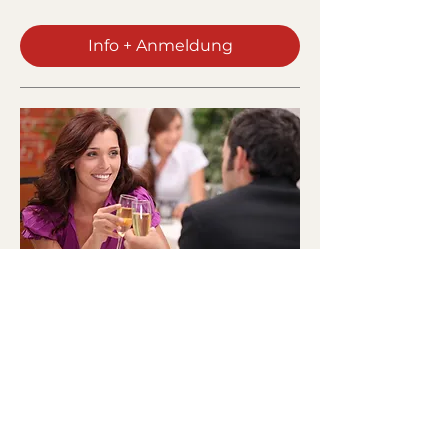
Info + Anmeldung
Speeddating Luzern / Alter
30 - 45
Mi., 02. Sept.
Mehr Infos