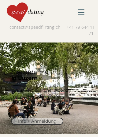
contact@speedflirting.ch
+41 79 644 11
71
Speeddating
in Luzern
Ein unvergesslicher Abend
mit spannenden neuen
Bekanntschaften.
Info + Anmeldung