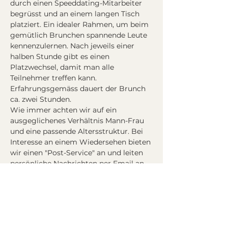
durch einen Speeddating-Mitarbeiter 
begrüsst und an einem langen Tisch 
platziert. Ein idealer Rahmen, um beim 
gemütlich Brunchen spannende Leute 
kennenzulernen. Nach jeweils einer 
halben Stunde gibt es einen 
Platzwechsel, damit man alle 
Teilnehmer treffen kann. 
Erfahrungsgemäss dauert der Brunch 
ca. zwei Stunden.
Wie immer achten wir auf ein 
ausgeglichenes Verhältnis Mann-Frau 
und eine passende Altersstruktur. Bei 
Interesse an einem Wiedersehen bieten 
wir einen "Post-Service" an und leiten 
persönliche Nachrichten per Email an 
andere Teilnehmer weiter.
Kosten: CHF 50.- für die Organisation 
(Essen und Getränke separat), CHF 40.- 
mit Begleitung (pro Person)
Absagen ohne Kostenfolge sind bis 48 
Stunden vor der Durchführung 