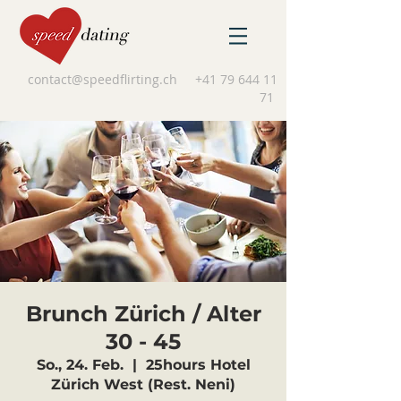
contact@speedflirting.ch
+41 79 644 11
71
Brunch Zürich / Alter
30 - 45
So., 24. Feb.
  |  
25hours Hotel
Zürich West (Rest. Neni)