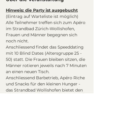
Hinweis: die Party ist ausgebucht
(Eintrag auf Warteliste ist möglich)
Alle Teilnehmer treffen sich zum Apéro 
im Strandbad Zürich-Wollishofen, 
Frauen und Männer begegnen sich 
noch nicht.
Anschliessend findet das Speeddating 
mit 10 Blind Dates (Altersgruppe 25 - 
50) statt. Die Frauen bleiben sitzen, die 
Männer rotieren jeweils nach 7 Minuten 
an einen neuen Tisch. 
Anschliessend Barbetrieb, Apéro Riche 
und Snacks für den kleinen Hunger - 
das Strandbad Wollishofen bietet den 
perfekten Rahmen, einen 
wunderschönen Sommerabend zu 
erleben und dabei viele spannende 
Leute kennenzulernen.
Programm
:
20:00: Eintreffen Teilnehmer und Apéro