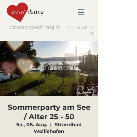
contact@speedflirting.ch
+41 79 644 11
71
Sommerparty am See
/ Alter 25 - 50
Sa., 06. Aug.
  |  
Strandbad
Wollishofen