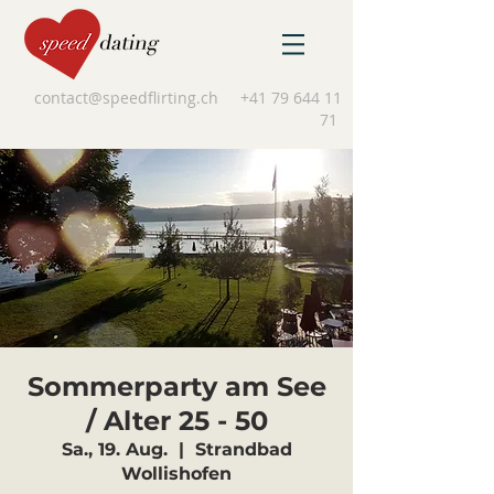
contact@speedflirting.ch
+41 79 644 11
71
Sommerparty am See
/ Alter 25 - 50
Sa., 19. Aug.
  |  
Strandbad
Wollishofen