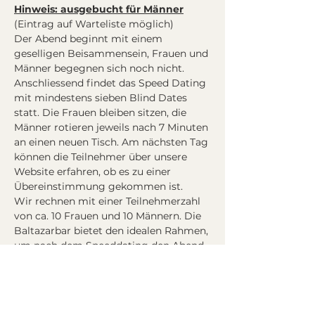
Hinweis: ausgebucht für Männer
(Eintrag auf Warteliste möglich)
Der Abend beginnt mit einem 
geselligen Beisammensein, Frauen und 
Männer begegnen sich noch nicht. 
Anschliessend findet das Speed Dating 
mit mindestens sieben Blind Dates 
statt. Die Frauen bleiben sitzen, die 
Männer rotieren jeweils nach 7 Minuten 
an einen neuen Tisch. Am nächsten Tag 
können die Teilnehmer über unsere 
Website erfahren, ob es zu einer 
Übereinstimmung gekommen ist.
Wir rechnen mit einer Teilnehmerzahl 
von ca. 10 Frauen und 10 Männern. Die 
Baltazarbar bietet den idealen Rahmen, 
um nach dem Speeddating den Abend 
mit neuen Bekanntschaften an der Bar 
ausklingen zu lassen.
Programm
:
19:30 Eintreffen der Teilnehmer (Alter 