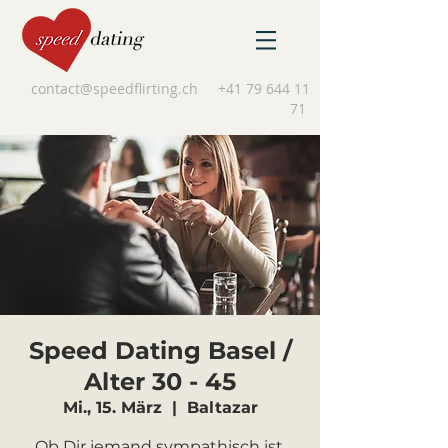
contact@speedflirting.ch
+41 79 644 11
71
Speed Dating Basel /
Alter 30 - 45
Mi., 15. März
  |  
Baltazar
Ob Dir jemand sympathisch ist,