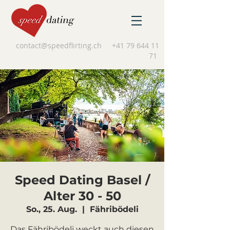
contact@speedflirting.ch
+41 79 644 11
71
Speed Dating Basel /
Alter 30 - 50
So., 25. Aug.
  |  
Fähribödeli
Das Fähribödeli weckt auch diesen