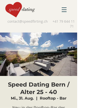
contact@speedflirting.ch
+41 79 644 11
71
Speed Dating Bern /
Alter 25 - 40
Mi., 31. Aug.
  |  
Rooftop - Bar
Neu in der Rooftop-Bar des