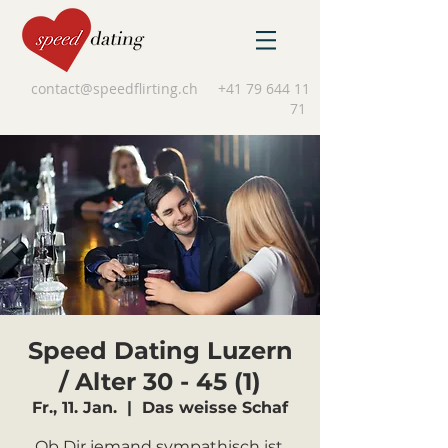
contact@speedflirting.ch
+41 79 644 11
71
Speed Dating Luzern
/ Alter 30 - 45 (1)
Fr., 11. Jan.
  |  
Das weisse Schaf
Ob Dir jemand sympathisch ist,