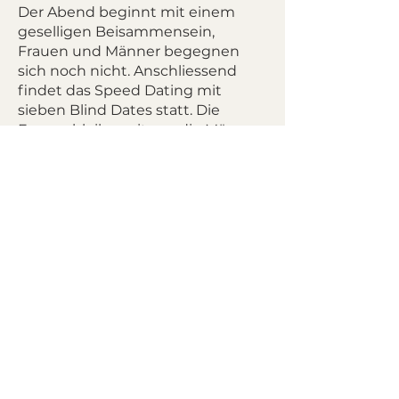
Der Abend beginnt mit einem
geselligen Beisammensein,
Frauen und Männer begegnen
sich noch nicht. Anschliessend
findet das Speed Dating mit
sieben Blind Dates statt. Die
Frauen bleiben sitzen, die Männer
rotieren jeweils nach 7 Minuten an
einen neuen Tisch. Am nächsten
Tag können die Teilnehmer über
unsere Website erfahren, ob es zu
einer Übereinstimmung
gekommen ist.
Kosten: CHF 77.-, inkl. Welcome
Drink, CHF 50.- mit Begleitung
(pro Person)
Absagen ohne Kostenfolge sind
bis 48 Stunden vor der
Newsletter
Kontakt
Durchführung möglich