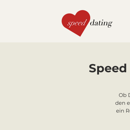
Speed 
Ob D
den e
ein 