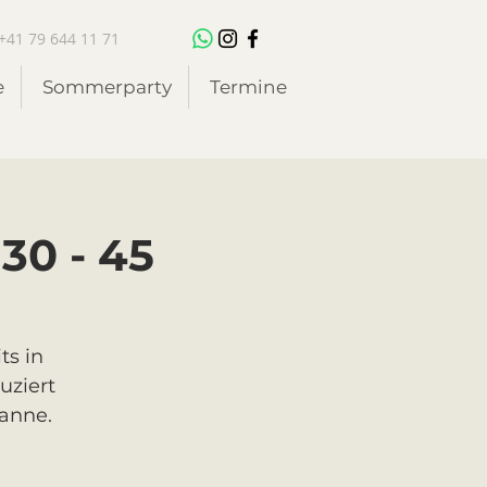
+41 79 644 11 71
e
Sommerparty
Termine
30 - 45
ts in
uziert
anne.