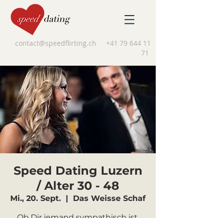
contact@speedflirting.ch
+41 79 644 11
71
Speed Dating Luzern
/ Alter 30 - 48
Mi., 20. Sept.
  |  
Das Weisse Schaf
Ob Dir jemand sympathisch ist,