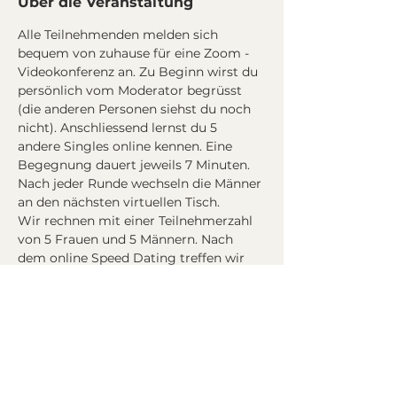
Über die Veranstaltung
Alle Teilnehmenden melden sich 
bequem von zuhause für eine Zoom - 
Videokonferenz an. Zu Beginn wirst du 
persönlich vom Moderator begrüsst 
(die anderen Personen siehst du noch 
nicht). Anschliessend lernst du 5 
andere Singles online kennen. Eine 
Begegnung dauert jeweils 7 Minuten. 
Nach jeder Runde wechseln die Männer 
an den nächsten virtuellen Tisch.
Wir rechnen mit einer Teilnehmerzahl 
von 5 Frauen und 5 Männern. Nach 
dem online Speed Dating treffen wir 
uns alle mit einem Drink an der 
virtuellen Bar.
Programm
:
20:50 Eintreffen Frauen in die Video - 
Konferenz
21:00 Eintreffen Männer in die Video - 
Konferenz