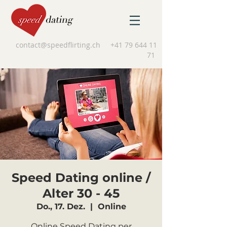
contact@speedflirting.ch
+41 79 644 11
71
Speed Dating online /
Alter 30 - 45
Do., 17. Dez.
  |  
Online
Online Speed Dating per