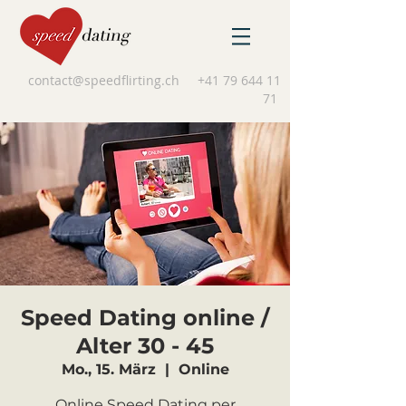
contact@speedflirting.ch
+41 79 644 11
71
Speed Dating online /
Alter 30 - 45
Mo., 15. März
  |  
Online
Online Speed Dating per