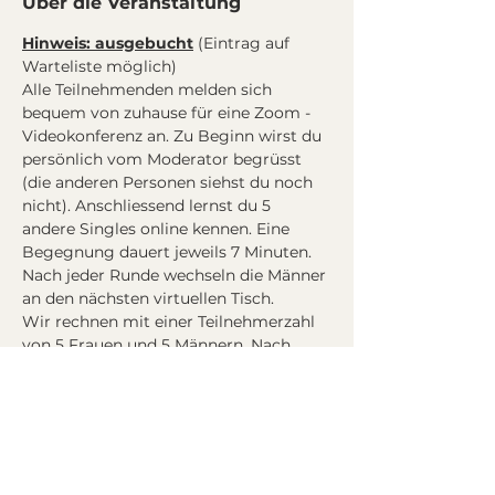
Über die Veranstaltung
Hinweis: ausgebucht
 (Eintrag auf 
Warteliste möglich)
Alle Teilnehmenden melden sich 
bequem von zuhause für eine Zoom - 
Videokonferenz an. Zu Beginn wirst du 
persönlich vom Moderator begrüsst 
(die anderen Personen siehst du noch 
nicht). Anschliessend lernst du 5 
andere Singles online kennen. Eine 
Begegnung dauert jeweils 7 Minuten. 
Nach jeder Runde wechseln die Männer 
an den nächsten virtuellen Tisch.
Wir rechnen mit einer Teilnehmerzahl 
von 5 Frauen und 5 Männern. Nach 
dem online Speed Dating treffen wir 
uns alle mit einem Drink an der 
virtuellen Bar.
Programm
:
20:50 Eintreffen Frauen in die Video - 
Konferenz