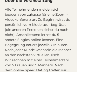
Über die Veranstaltung
Alle Teilnehmenden melden sich 
bequem von zuhause für eine Zoom - 
Videokonferenz an. Zu Beginn wirst du 
persönlich vom Moderator begrüsst 
(die anderen Personen siehst du noch 
nicht). Anschliessend lernst du 5 
andere Singles online kennen. Eine 
Begegnung dauert jeweils 7 Minuten. 
Nach jeder Runde wechseln die Männer 
an den nächsten virtuellen Tisch.
Wir rechnen mit einer Teilnehmerzahl 
von 5 Frauen und 5 Männern. Nach 
dem online Speed Dating treffen wir 
uns alle mit einem Drink an der 
virtuellen Bar.
Programm
:
20:50 Eintreffen Frauen in die Video - 
Konferenz
21:00 Eintreffen Männer in die Video - 
Konferenz