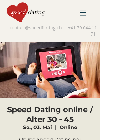
contact@speedflirting.ch
+41 79 644 11
71
Speed Dating online /
Alter 30 - 45
So., 03. Mai
  |  
Online
Online Speed Dating per