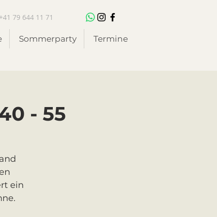
+41 79 644 11 71
e
Sommerparty
Termine
40 - 55
mand
ten
rt ein
nne.