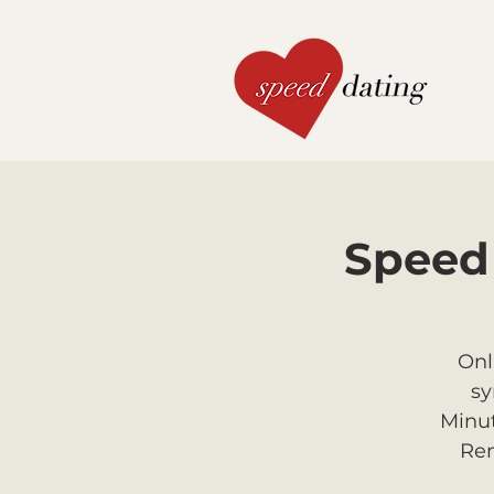
Speed 
Onl
sy
Minut
Ren