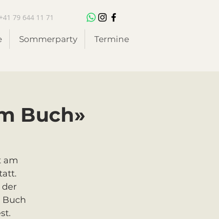
+41 79 644 11 71
e
Sommerparty
Termine
em Buch»
et am
att.
 der
s Buch
st.