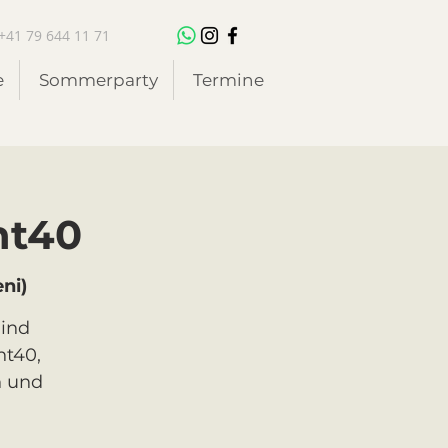
+41 79 644 11 71
e
Sommerparty
Termine
ht40
ni)
lind
ht40,
n und