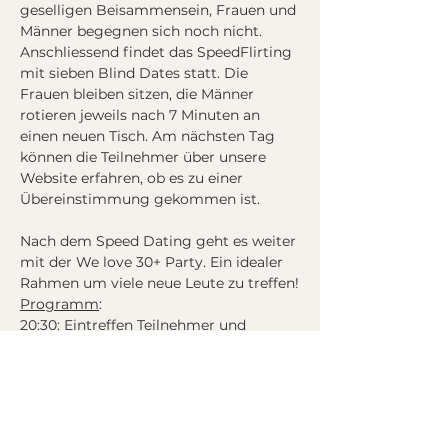
geselligen Beisammensein, Frauen und 
Männer begegnen sich noch nicht. 
Anschliessend findet das SpeedFlirting 
mit sieben Blind Dates statt. Die 
Frauen bleiben sitzen, die Männer 
rotieren jeweils nach 7 Minuten an 
einen neuen Tisch. Am nächsten Tag 
können die Teilnehmer über unsere 
Website erfahren, ob es zu einer 
Nach dem Speed Dating geht es weiter 
mit der We love 30+ Party. Ein idealer 
Rahmen um viele neue Leute zu treffen!
Programm
:
20:30: Eintreffen Teilnehmer und 
Welcome Drink
21:00 - 22:00: Speeddating mit ca. 7 
Blind Dates
ab 22:00: Casino - Besuch (alle 
Teilnehmer erhalten einen Casino-