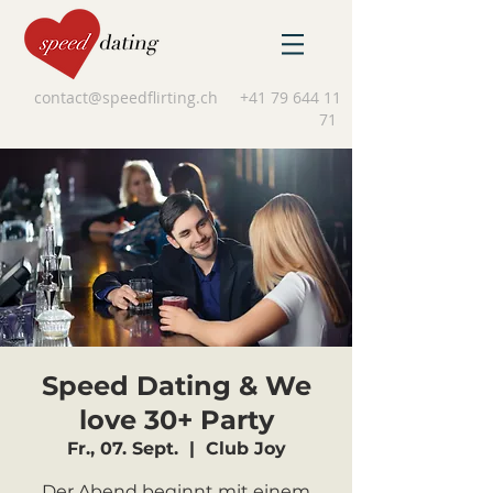
contact@speedflirting.ch
+41 79 644 11
71
Speed Dating & We
love 30+ Party
Fr., 07. Sept.
  |  
Club Joy
Der Abend beginnt mit einem