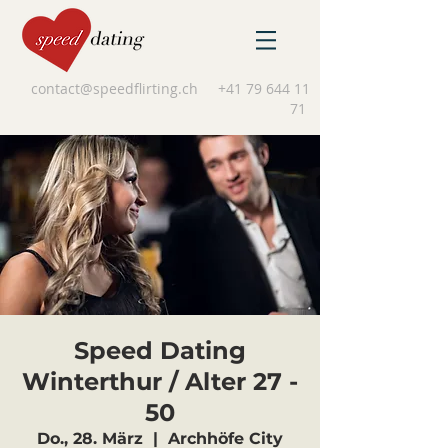
contact@speedflirting.ch
+41 79 644 11
71
Speed Dating
Winterthur / Alter 27 -
50
Do., 28. März
  |  
Archhöfe City