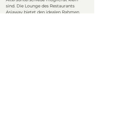
sind. Die Lounge des Restaurants 
Asiaway bietet den idealen Rahmen, 
um nach dem Speeddating den Abend 
mit neuen Bekanntschaften ausklingen 
zu lassen.
Programm
:
19:30 Eintreffen der Teilnehmer (Alter 
27 - 50)
20:00 Speeddating
Ca. 21:30 Ende, gemütliches 
Beisammensein
mehr >