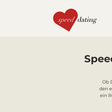
Speed
Ob D
den e
ein 