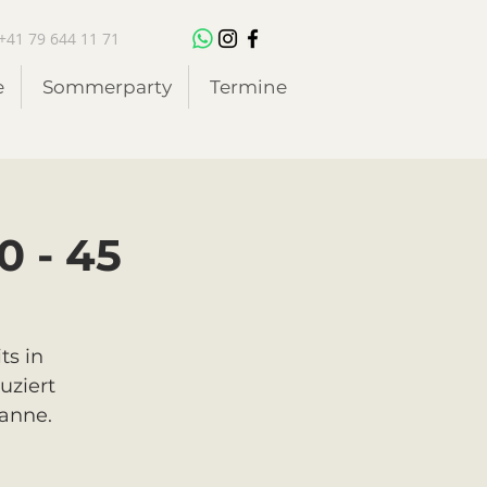
+41 79 644 11 71
e
Sommerparty
Termine
0 - 45
ts in
uziert
anne.