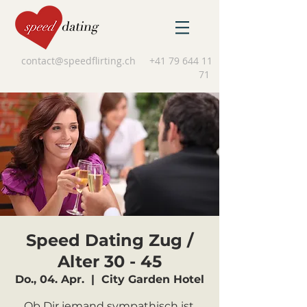
contact@speedflirting.ch
+41 79 644 11
71
Speed Dating Zug /
Alter 30 - 45
Do., 04. Apr.
  |  
City Garden Hotel
Ob Dir jemand sympathisch ist,