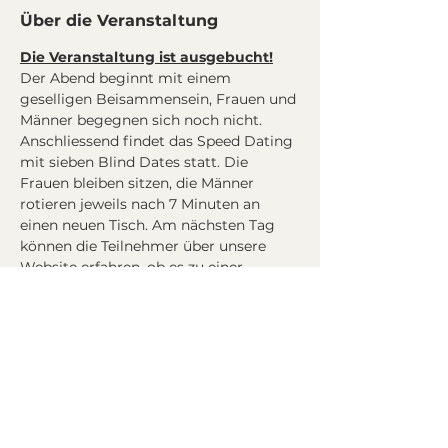
Über die Veranstaltung
Die Veranstaltung ist ausgebucht!
Der Abend beginnt mit einem 
geselligen Beisammensein, Frauen und 
Männer begegnen sich noch nicht. 
Anschliessend findet das Speed Dating 
mit sieben Blind Dates statt. Die 
Frauen bleiben sitzen, die Männer 
rotieren jeweils nach 7 Minuten an 
einen neuen Tisch. Am nächsten Tag 
können die Teilnehmer über unsere 
Website erfahren, ob es zu einer 
Übereinstimmung gekommen ist.
Kosten: CHF 77.-, inkl. Welcome Drink, 
CHF 50.- mit Begleitung (pro Person)
Absagen ohne Kostenfolge sind bis 48 
Stunden vor der Durchführung 
möglich