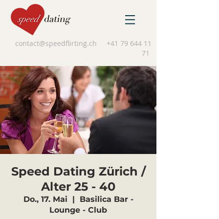
contact@speedflirting.ch
+41 79 644 11
71
Speed Dating Zürich /
Alter 25 - 40
Do., 17. Mai
  |  
Basilica Bar -
Lounge - Club