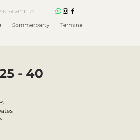
+41 79 644 11 71
e
Sommerparty
Termine
25 - 40
es
Dates
e