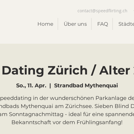
contact@speedflirting.ch
Home
Über uns
FAQ
Städt
Dating Zürich / Alter 
So., 11. Apr.
  |  
Strandbad Mythenquai
peeddating in der wunderschönen Parkanlage d
ndbads Mythenquai am Zürichsee. Sieben Blind 
am Sonntagnachmittag - ideal für eine spannend
Bekanntschaft vor dem Frühlingsanfang!