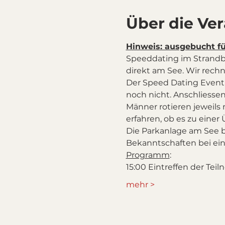
Über die Ve
Hinweis: ausgebucht f
Speeddating im Strandb
direkt am See. Wir rech
Der Speed Dating Event
noch nicht. Anschliessen
Männer rotieren jeweils
erfahren, ob es zu ein
Die Parkanlage am See 
Bekanntschaften bei ei
Programm
:
15:00 Eintreffen der Teil
mehr >