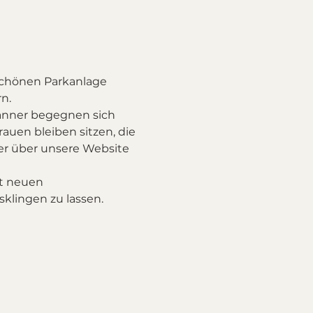
chönen Parkanlage 
n.
änner begegnen sich 
auen bleiben sitzen, die 
er über unsere Website 
t neuen 
lingen zu lassen.