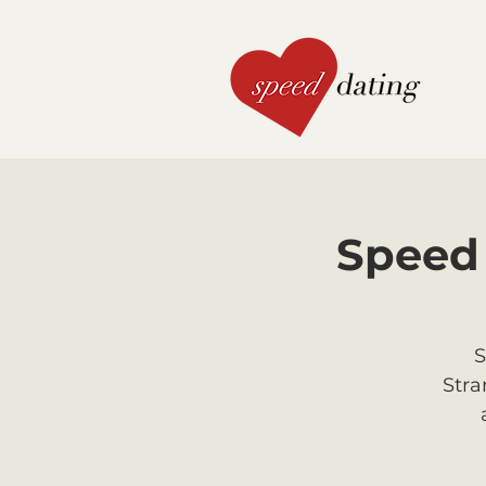
Speed 
S
Stra