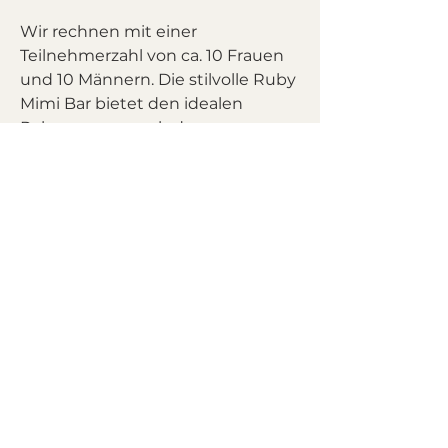
Wir rechnen mit einer 
Teilnehmerzahl von ca. 10 Frauen 
und 10 Männern. Die stilvolle Ruby 
Mimi Bar bietet den idealen 
Rahmen, um nach dem 
Speeddating den Abend mit 
neuen Bekanntschaften 
ausklingen zu lassen.
Programm
:
19:30 Eintreffen der Teilnehmer 
(Alter 25 - 40)
20:00 Speeddating
mehr >