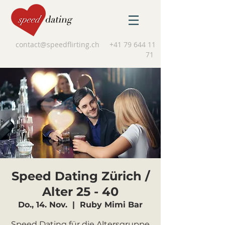
contact@speedflirting.ch
+41 79 644 11
71
Speed Dating Zürich /
Alter 25 - 40
Do., 14. Nov.
  |  
Ruby Mimi Bar
Speed Dating für die Altersgruppe