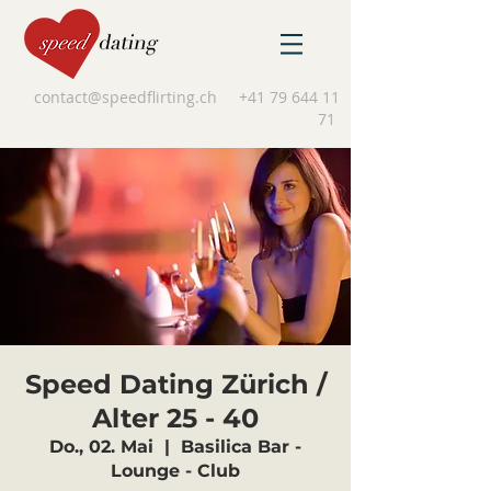
contact@speedflirting.ch
+41 79 644 11
71
Speed Dating Zürich /
Alter 25 - 40
Do., 02. Mai
  |  
Basilica Bar -
Lounge - Club