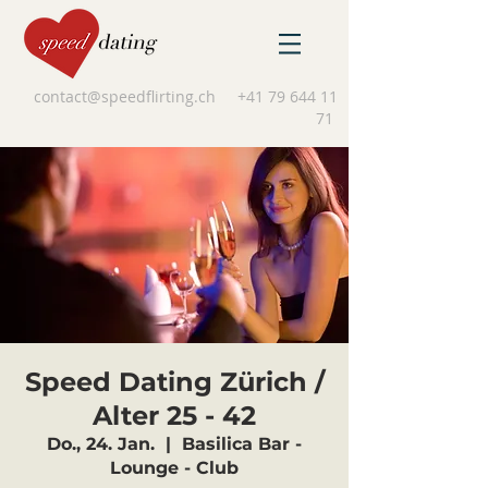
contact@speedflirting.ch
+41 79 644 11
71
Speed Dating Zürich /
Alter 25 - 42
Do., 24. Jan.
  |  
Basilica Bar -
Lounge - Club