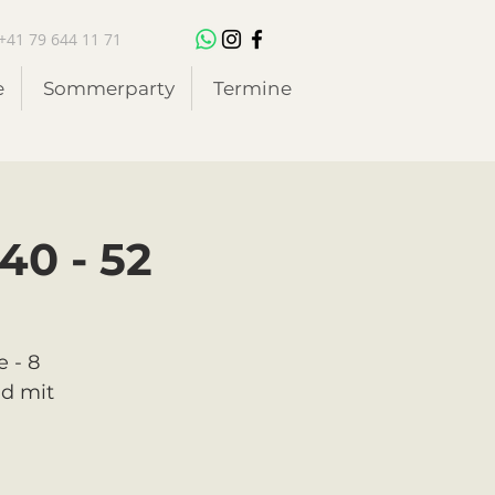
+41 79 644 11 71
e
Sommerparty
Termine
40 - 52
 - 8
nd mit