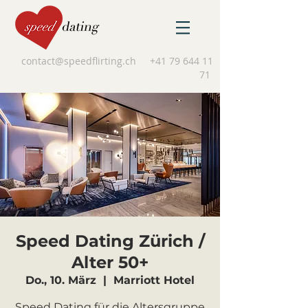
contact@speedflirting.ch
+41 79 644 11
71
Speed Dating Zürich /
Alter 50+
Do., 10. März
  |  
Marriott Hotel
Speed Dating für die Altersgruppe