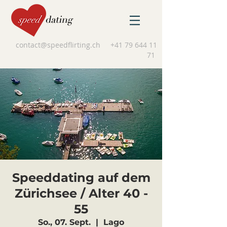
contact@speedflirting.ch
+41 79 644 11
71
Speeddating auf dem
Zürichsee / Alter 40 -
55
So., 07. Sept.
  |  
Lago