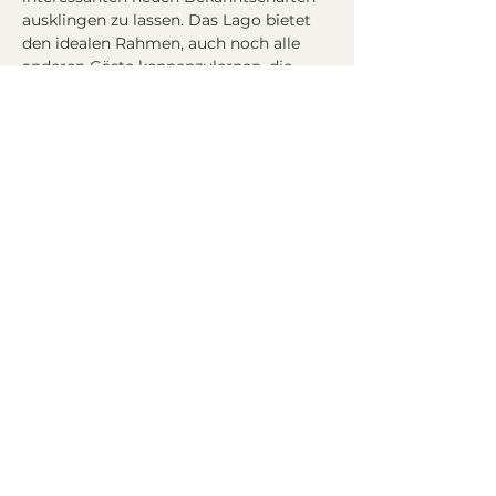
ausklingen zu lassen. Das Lago bietet 
den idealen Rahmen, auch noch alle 
anderen Gäste kennenzulernen, die 
man beim Speeddating nicht getroffen 
hat.
Das Wesentliche in Kürze
:
- Eintreffen um 16:00 Uhr. Beginn 
Speeddating um 16:30 Uhr. Ende ca. 
18:00 Uhr. 
- Altersgruppe: 40 - 55
mehr >