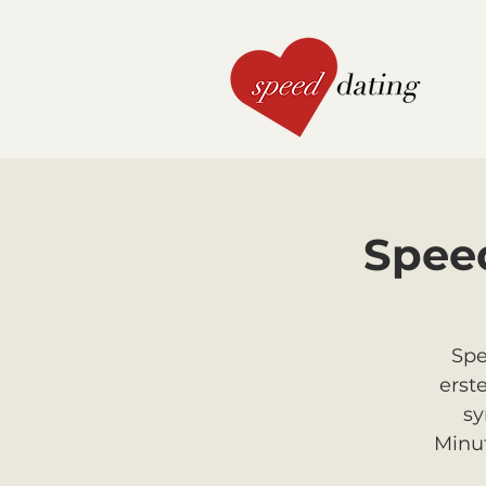
Speed
Spe
erst
sy
Minut