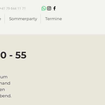
+41 79 644 11 71
e
Sommerparty
Termine
0 - 55
 zum
emand
ten
Abend.