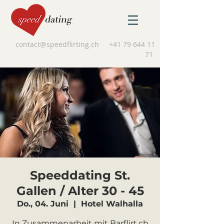
contact@speedflirting.ch
+41 79 644 11
71
Speeddating St.
Gallen / Alter 30 - 45
Do., 04. Juni
  |  
Hotel Walhalla
In Zusammenarbeit mit Barflirt.ch