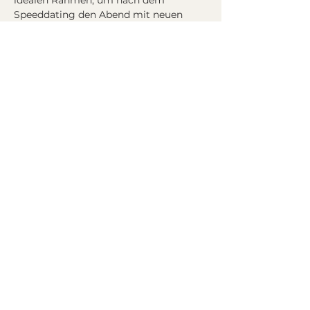
idealen Rahmen, um nach dem 
Speeddating den Abend mit neuen 
Bekanntschaften ausklingen zu lassen.
Programm
19:30 Eintreffen der Teilnehmer (Alter 
30 - 45)
20:00 Speeddating
Ca. 21:15 Ende, gemütliches 
Beisammensein
mehr >