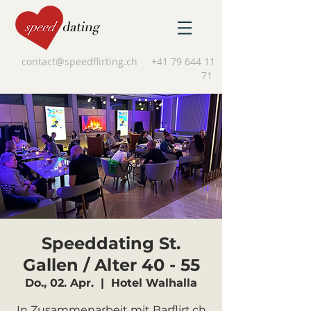
contact@speedflirting.ch
+41 79 644 11
71
Speeddating St.
Gallen / Alter 40 - 55
Do., 02. Apr.
  |  
Hotel Walhalla
In Zusammenarbeit mit Barflirt.ch