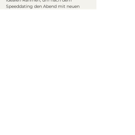
idealen Rahmen, um nach dem 
Speeddating den Abend mit neuen 
Bekanntschaften ausklingen zu lassen.
Programm
:
19:30 Eintreffen der Teilnehmer (Alter 
40 - 55)
20:00 Speeddating
Ca. 21:15 Ende, gemütliches 
Beisammensein
mehr >