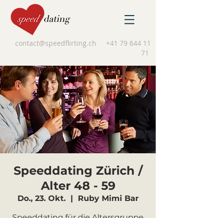
contact@speedflirting.ch
+41 79 644 11
71
Speeddating Zürich /
Alter 48 - 59
Do., 23. Okt.
  |  
Ruby Mimi Bar
Speeddating für die Altersgruppe